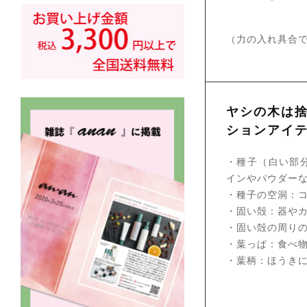
（力の入れ具合
ヤシの木は
ションアイ
・種子（白い部
インやパウダー
・種子の空洞：
・固い殻：器や
・固い殻の周り
・葉っぱ：食べ
・葉柄：ほうき