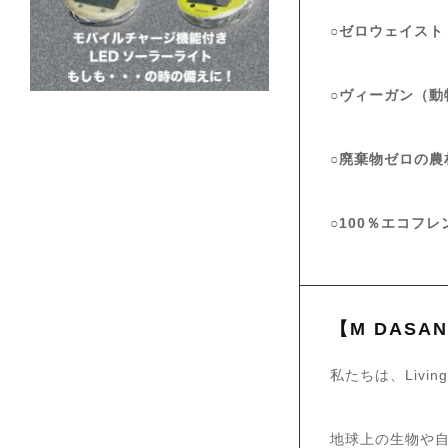
○ゼロウェイスト
○ヴィーガン（動
○廃棄物ゼロの農
○100％エコフ
【M DASAN
私たちは、Living
地球上の生物や