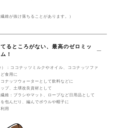
で繊維が抜け落ちることがあります。）
捨てるところがない、最高のゼロミッ
テム！
分）：ココナッツミルクやオイル、ココナッツファ
など食用に
ココナッツウォーターとして飲料などに
カップ、土壌改良資材として
の繊維：ブラシやマット、ロープなど日用品として
物を包んだり、編んでボウルや帽子に
に利用