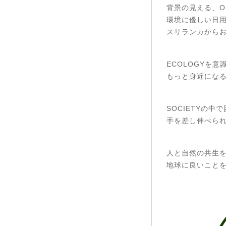
背景の見える、OR
環境に優しい日
スリランカから
ECOLOGYを意
もっと身近にな
SOCIETYの中
手を差し伸べら
人と自然の共生
地球に良いこと