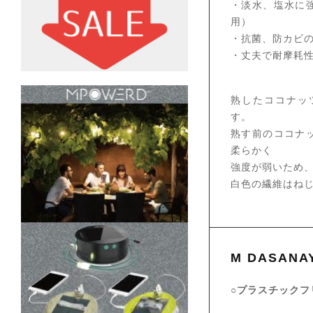
・淡水、塩水に
用）
・抗菌、防カビ
・丈夫で耐摩耗
熟したココナッ
す。
熟す前のココナ
柔らかく
強度が弱いため
白色の繊維はね
M DASA
○プラスチックフ