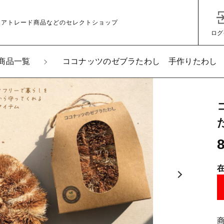
ェアトレード商品などのセレクトショップ
ログ
商品一覧
ココナッツのゼブラたわし 手作りたわし
加しました
ナッツのゼブラたわし 手作りたわし
子カテゴリ
その他
在庫あり
セ