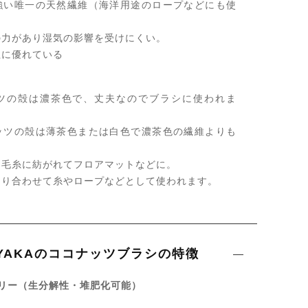
強い唯一の天然繊維（海洋用途のロープなどにも使
の力があり湿気の影響を受けにくい。
性に優れている
ツの殻は濃茶色で、丈夫なのでブラシに使われま
ッツの殻は薄茶色または白色で濃茶色の繊維よりも
、毛糸に紡がれてフロアマットなどに。
じり合わせて糸やロープなどとして使われます。
NAYAKAのココナッツブラシの特徴
リー（生分解性・堆肥化可能）