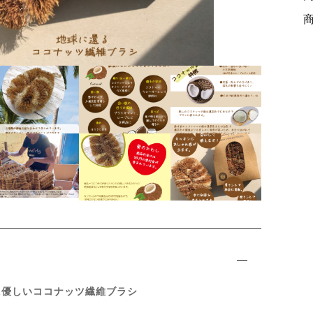
ッピングを続ける
カートを確認
に優しいココナッツ繊維ブラシ