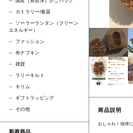
ショ
国産［奥会津］かごバッグ
カトラリー/食器
並び順
ソーラーランタン（クリーン
エネルギー）
ファッション
布ナプキン
雑貨
ラリーキルト
キリム
ギフトラッピング
その他
商品説明
おしゃれ！地球
新着商品