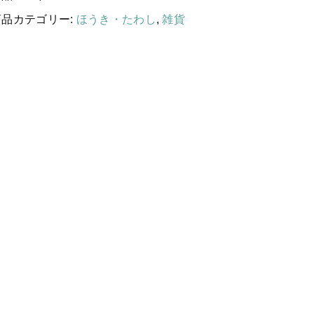
する
国産［奥会津］かごバッグ
商品カテゴリー:
ほうき・たわし
,
雑貨
カトラリー/食器
ソーラーランタン（クリーンエネ
ルギー）
ファッション
布ナプキン
雑貨
ラリーキルト
キリム
ギフトラッピング
その他
新着商品