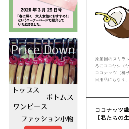
原産国のスリラ
ろにココヤシ（
ココナッツ（椰
日用品にもなり
ココナッツ
【私たちの