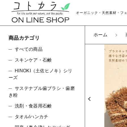
オーガニック・天然素材・フ
ホーム
商品カテゴリ
カートに商品を追
すべての商品
スキンケア・石鹸
HINOKI（土佐ヒノキ）シリ
ココ
親カテゴリ
ーズ
数量
サステナブル歯ブラシ・歯磨
き粉
洗剤・食器用石鹸
価格帯
タオル/ハンカチ
～