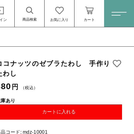
商品検索
イン
お気に入り
カート
ホーム
ココナッツのゼブラたわし 手作り
すべての商品
たわし
スキンケア・石鹸
880円
（税込）
880
円
（税込）
HINOKI（土佐ヒノキ）シリーズ
サステナブル歯ブラシ・歯磨き粉
在庫あり
洗剤・食器用石鹸
カートに入れる
タオル/ハンカチ
商品コード:
mdz-10001
ール