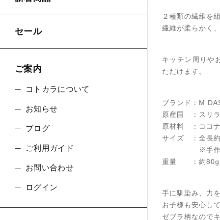
２種類の繊維を
繊維が柔らかく
セール
キッチン周りや
ご案内
ただけます。
コトカラについて
ブランド：M DAS
お知らせ
原産国 ：スリ
原材料 ：ココ
ブログ
サイズ ：全長約9
ご利用ガイド
※手作りのた
重量 ：約80g
お問い合わせ
ログイン
手に馴染み、力
お子様も安心し
ゼブラ柄なので