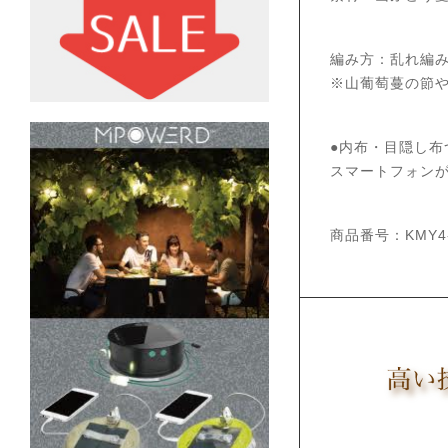
編み方：乱れ編
※山葡萄蔓の節
●内布・目隠し布
スマートフォン
商品番号：KMY4-