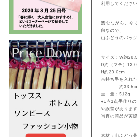
利用してくださ
残念ながら、今
向なので、
山ぶどうのバッ
サイズ：W約28.
D約（マチ）13.0
H約20.0cm
※持ち手を入れ
約33.5c
重 量：512g
●1点1点手作り
や誤差がありま
写真の商品が実
素材：山ぶどう