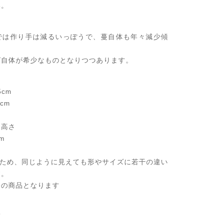
い。
では作り手は減るいっぽうで、蔓自体も年々減少傾
グ自体が希少なものとなりつつあります。
5cm
cm
た高さ
m
のため、同じように見えても形やサイズに若干の違い
す。
際の商品となります
蔓