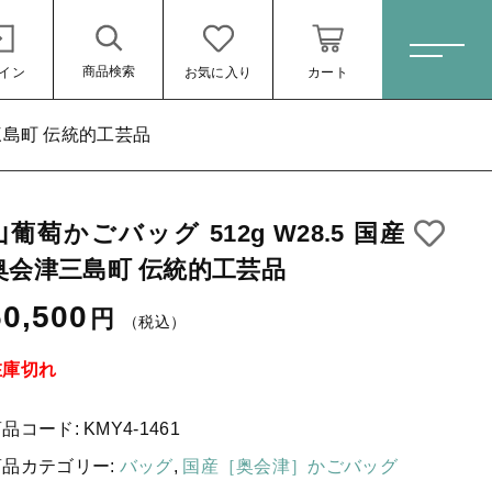
商品検索
イン
お気に入り
カート
ホーム
津三島町 伝統的工芸品
山葡萄かごバッグ 512g W28.5 国産
すべての商品
奥会津三島町 伝統的工芸品
スキンケア・石鹸
60,500円
（税込）
60,500
円
（税込）
HINOKI（土佐ヒノキ）シリーズ
サステナブル歯ブラシ・歯磨き粉
在庫切れ
洗剤・食器用石鹸
商品コード:
KMY4-1461
タオル/ハンカチ
商品カテゴリー:
バッグ
,
国産［奥会津］かごバッグ
ール