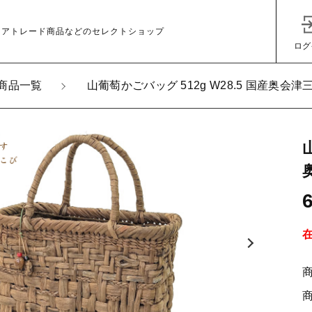
ェアトレード商品などのセレクトショップ
ログ
商品一覧
山葡萄かごバッグ 512g W28.5 国産奥会
加しました
萄かごバッグ 512g W28.5 国産奥会津三島町 伝統的工芸品
子カテゴリ
その他
在庫あり
セ