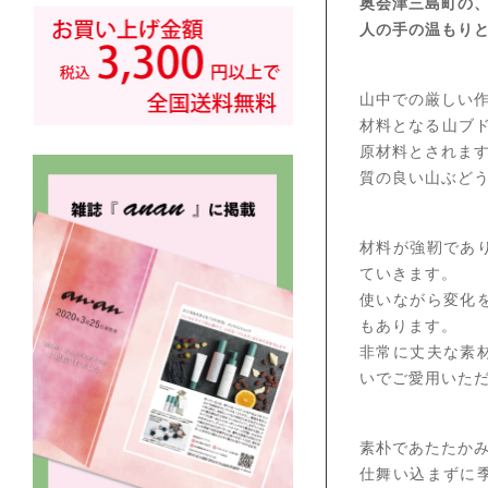
奥会津三島町の
人の手の温もり
山中での厳しい
材料となる山ブ
原材料とされま
質の良い山ぶど
材料が強靭であ
ていきます。
使いながら変化
もあります。
非常に丈夫な素
いでご愛用いた
素朴であたたか
仕舞い込まずに