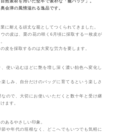
、自然素材を用いた堅牢で素朴な「籠バッグ」。
と奥会津の風情溢れる逸品です。
作業に耐える頑丈な籠としてつくられてきました。
ドウの皮は、栗の花の咲く6月頃に採取する一枚皮が
す。
うの皮を採取するのは大変な労力を要します。
り、使い込むほどに艶を増し深く濃い飴色へ変化し
を楽しみ、自分だけのバッグに育てるという楽しさ
材なので、大切にお使いいただくと数十年と受け継
だけます。
みのあるやさしい印象。
季節や年代の垣根なく、どこへでもいつでも気軽に