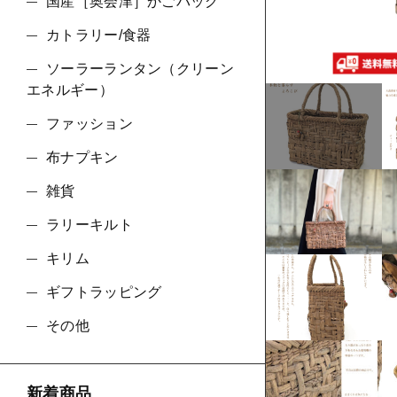
ショ
国産［奥会津］かごバッグ
カトラリー/食器
並び順
ソーラーランタン（クリーン
エネルギー）
ファッション
布ナプキン
雑貨
ラリーキルト
キリム
ギフトラッピング
その他
新着商品