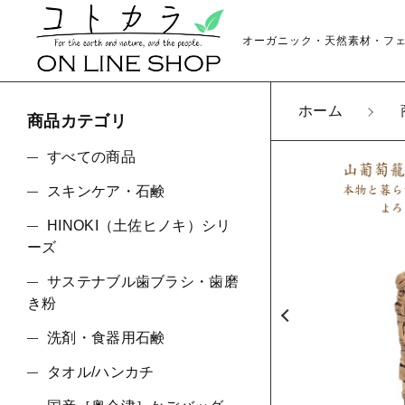
オーガニック・天然素材・フ
ホーム
商品カテゴリ
カートに商品を追
すべての商品
スキンケア・石鹸
HINOKI（土佐ヒノキ）シリ
山葡
親カテゴリ
ーズ
数量
サステナブル歯ブラシ・歯磨
き粉
洗剤・食器用石鹸
価格帯
タオル/ハンカチ
～