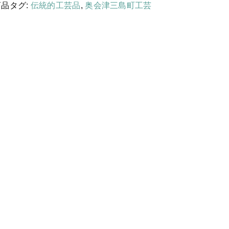
する
国産［奥会津］かごバッグ
商品タグ:
伝統的工芸品
,
奥会津三島町工芸
カトラリー/食器
ソーラーランタン（クリーンエネ
ルギー）
ファッション
布ナプキン
雑貨
ラリーキルト
キリム
ギフトラッピング
その他
新着商品