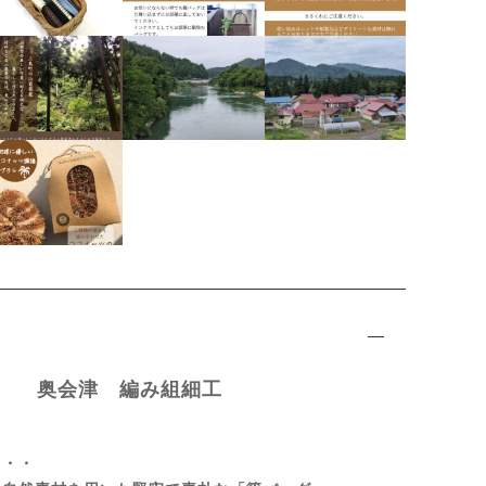
事 奥会津 編み組細工
・・・