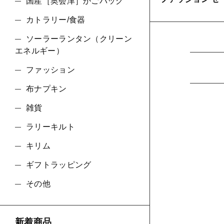
国産［奥会津］かごバッグ
カトラリー/食器
並び順
ソーラーランタン（クリーン
エネルギー）
ファッション
布ナプキン
雑貨
ラリーキルト
キリム
ギフトラッピング
その他
新着商品