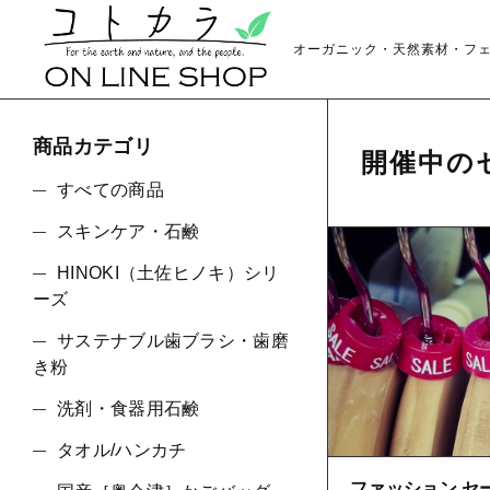
オーガニック・天然素材・フ
商品カテゴリ
開催中の
すべての商品
スキンケア・石鹸
HINOKI（土佐ヒノキ）シリ
親カテゴリ
ーズ
サステナブル歯ブラシ・歯磨
き粉
洗剤・食器用石鹸
価格帯
タオル/ハンカチ
～
ファッション セ