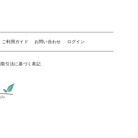
国産［奥会津］かごバッグ
カトラリー/食器
ソーラーランタン（クリーンエネ
ルギー）
ご利用ガイド
お問い合わせ
ログイン
ファッション
布ナプキン
商取引法に基づく表記
雑貨
ラリーキルト
キリム
ギフトラッピング
その他
新着商品