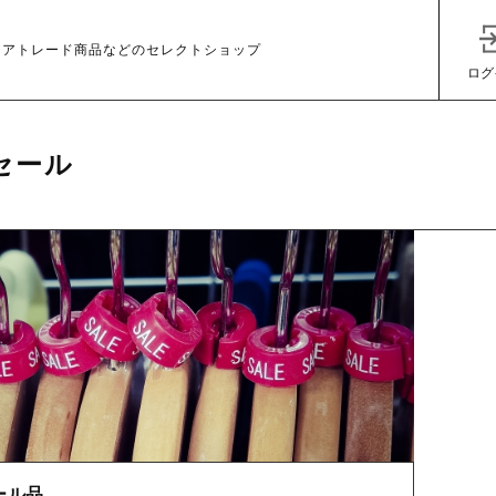
ェアトレード商品などのセレクトショップ
ログ
セール
子カテゴリ
その他
在庫あり
セ
ール品