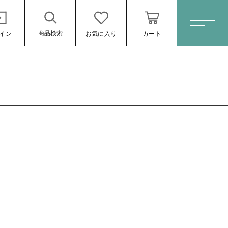
商品検索
イン
お気に入り
カート
ホーム
すべての商品
スキンケア・石鹸
HINOKI（土佐ヒノキ）シリーズ
サステナブル歯ブラシ・歯磨き粉
洗剤・食器用石鹸
タオル/ハンカチ
ール