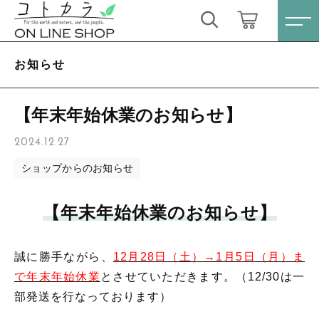
キーワード検索
ログイン / 会員登録
お知らせ
すべて
お気に入り
【年末年始休業のお知らせ】
こだわり検索
スキンケア・石鹸
2024.12.27
親カテゴリ
ショップからのお知らせ
HINOKI（土佐ヒノキ）シリーズ
すべての商品
【年末年始休業のお知らせ】
スキンケア・石鹸
サステナブル歯ブラシ・歯磨き粉
子カテゴリ
HINOKI（土佐ヒノキ）シリーズ
洗剤・食器用石鹸
誠に勝手ながら、
12月28日（土）→1月5日（月）ま
サステナブル歯ブラシ・歯磨き粉
で年末年始休業
とさせていただきます。
（12/30は一
価格帯
タオル/ハンカチ
部発送を行なっております）
洗剤・食器用石鹸
～