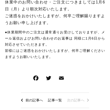
休業中のお問い合わせ・ご注文につきましては1月6
タオル/ハンカチ
国産［奥会津］かごバッグ
日（月）より順次対応いたします。
その他
国産［奥会津］かごバッグ
ご迷惑をおかけいたしますが、何卒ご理解賜りますよ
在庫あり
セール
カトラリー/食器
うお願い申し上げます。
カトラリー/食器
並び順
●休業期間中のご注文は通常通りお受けしておりますが、メ
ソーラーランタン（クリーンエネルギー）
ソーラーランタン（クリーンエネルギー）
ール返信およびお問い合わせのお返事は 同様に1月6日から
ファッション
対応させていただきます。
ファッション
皆様にはご迷惑をおかけいたしますが、何卒ご理解ください
布ナプキン
ますようお願いいたします。
布ナプキン
雑貨
ラリーキルト
雑貨
F
T
E
共
キリム
a
wi
m
有
ラリーキルト
ギフトラッピング
c
tt
ai
e
er
l
キリム
前の記事へ
記事一覧
次の記事へ
その他