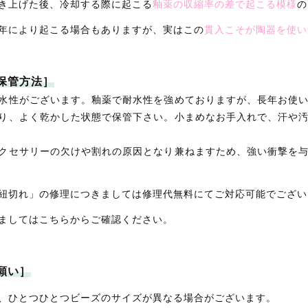
き上げた後、冷却する際に起こる
釉薬の収縮率の差で起こる模様
の
年により起こる場合もありますが、実はこの
貫入こそが陶器を使い
保管方法］
水性がございます。釉薬で耐水性を強めておりますが、長年お使
り、よく乾かした状態で保管下さい。小まめなお手入れで、汗や
クセサリーの欠けや割れの原因となり兼ねますため、強い衝撃を
紐切れ」の修理につきましては修理代無料にてご対応可能でござい
ましてはこちらからご確認ください。
願い］
、ひとつひとつビーズのサイズが異なる場合がございます。