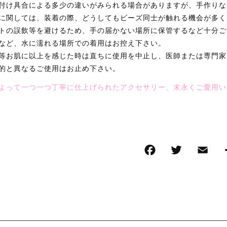
付け具合による多少の違いがみられる場合がありますが、手作りな
に関しては、装着の際、どうしてもビーズ同士が触れる機会が多く
トの誤飲等を避けるため、手の届かない場所に保管するなど十分ご
など、水に濡れる場所での着用はお控え下さい。
等お肌に以上を感じた時は直ちに使用を中止し、医師または専門家
的と異なるご使用はお止め下さい。
よって一つ一つ丁寧に仕上げられたアクセサリー、末永くご愛用い
F
T
E
a
wi
m
c
tt
ai
e
er
l
b