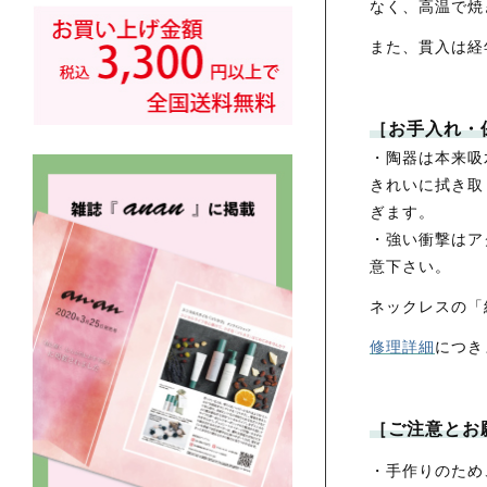
なく、高温で焼
また、貫入は経
［お手入れ・
・陶器は本来吸
きれいに拭き取
ぎます。
・強い衝撃はア
意下さい。
ネックレスの「
修理詳細
につき
［ご注意とお
・手作りのため