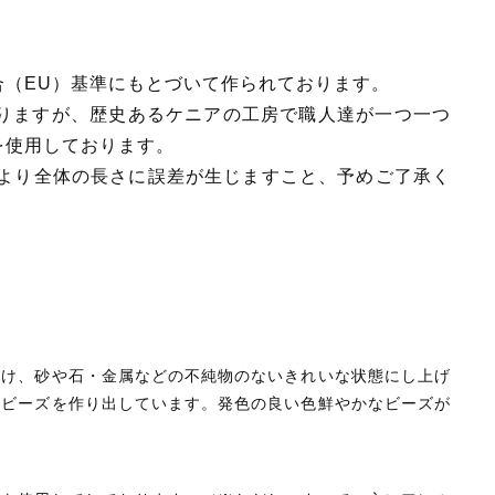
国産［奥会津］かごバッグ
カトラリー/食器
（EU）基準にもとづいて作られております。
ソーラーランタン（クリーンエネ
りますが、歴史あるケニアの工房で職人達が一つ一つ
ルギー）
を使用しております。
ファッション
により全体の長さに誤差が生じますこと、予めご了承く
布ナプキン
雑貨
ラリーキルト
キリム
かけ、砂や石・金属などの不純物のないきれいな状態にし上げ
ギフトラッピング
なビーズを作り出しています。発色の良い色鮮やかなビーズが
その他
新着商品