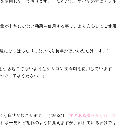
トを使用してしております。（※ただし、すべての方にアレル
セール
有量が非常に少ない釉薬を使用する事で、より安心してご使用
コトカラについて
お知らせ
理にひっぱったりしない限り長年お使いいただけます。）
ブログ
を引き起こさないようなシリコン接着剤を使用しています。
ご利用ガイド
のでご了承ください。）
お問い合わせ
ログイン
ような症状が起こります。（*釉薬は、
艶のある滑らかな仕上が
これは一見ヒビ割れのように見えますが、割れているわけでは