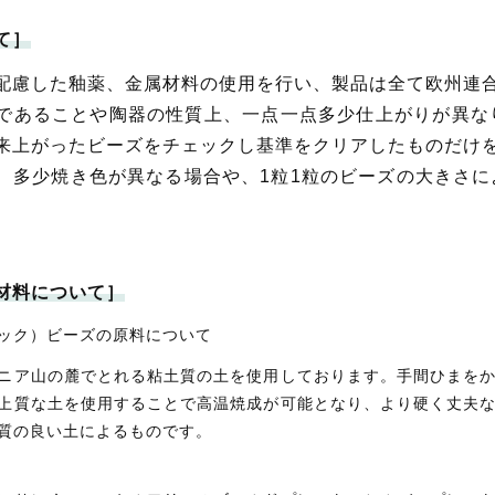
て］
配慮した釉薬、金属材料の使用を行い、製品は全て欧州連合
であることや陶器の性質上、一点一点多少仕上がりが異な
来上がったビーズをチェックし基準をクリアしたものだけ
、多少焼き色が異なる場合や、1粒1粒のビーズの大きさ
材料について］
ック）ビーズの原料について
ニア山の麓でとれる粘土質の土を使用しております。手間ひまを
上質な土を使用することで高温焼成が可能となり、より硬く丈夫
質の良い土によるものです。