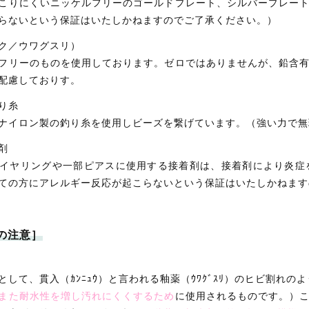
こりにくいニッケルフリーのゴールドプレート、シルバープレー
らないという保証はいたしかねますのでご了承ください。）
ク／ウワグスリ）
フリーのものを使用しております。ゼロではありませんが、鉛含
配慮しておりす。
り糸
ナイロン製の釣り糸を使用しビーズを繋げています。（強い力で無
剤
イヤリングや一部ピアスに使用する接着剤は、接着剤により炎症
ての方にアレルギー反応が起こらないという保証はいたしかねます
の注意］
として、貫入（ｶﾝﾆｭｳ）と言われる釉薬（ｳﾜｸﾞｽﾘ）のヒビ割れの
また耐水性を増し汚れにくくするため
に使用されるものです。）