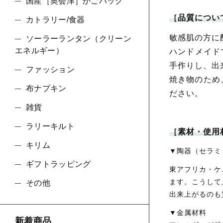
国産［奥会津］かごバッグ
［品質につい
カトラリー/食器
並び順
敏感肌の方に
ソーラーランタン（クリーン
エネルギー）
ハンドメイド
手作りし、出
ファッション
焼き物のため
布ナプキン
ださい。
雑貨
ラリーキルト
［素材・使用
キリム
▼陶器（セラミ
ギフトラッピング
東アフリカ・ケ
ます。こうして
その他
出来上がるのも
▼金属材料
新着商品