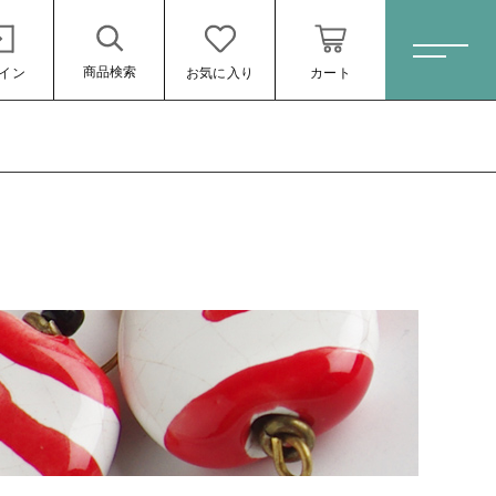
商品検索
イン
お気に入り
カート
ホーム
すべての商品
スキンケア・石鹸
HINOKI（土佐ヒノキ）シリーズ
サステナブル歯ブラシ・歯磨き粉
洗剤・食器用石鹸
タオル/ハンカチ
ール