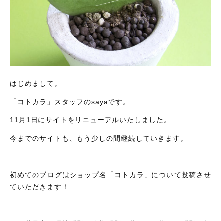
タオル/ハンカチ
国産［奥会津］かごバッグ
その他
国産［奥会津］かごバッグ
在庫あり
セール
カトラリー/食器
カトラリー/食器
並び順
ソーラーランタン（クリーンエネルギー）
ソーラーランタン（クリーンエネルギー）
はじめまして。
ファッション
ファッション
「コトカラ」スタッフのsayaです。
布ナプキン
布ナプキン
11月1日にサイトをリニューアルいたしました。
雑貨
今までのサイトも、もう少しの間継続していきます。
ラリーキルト
雑貨
キリム
ラリーキルト
初めてのブログはショップ名「コトカラ」について投稿させ
ギフトラッピング
ていただきます！
キリム
その他