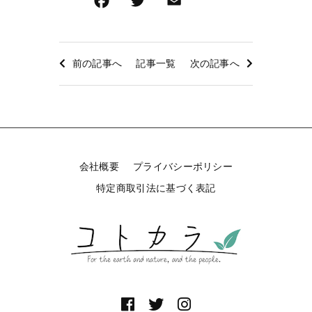
F
T
E
共
a
wi
m
有
c
tt
ai
e
er
l
前の記事へ
記事一覧
次の記事へ
b
o
o
k
会社概要
プライバシーポリシー
特定商取引法に基づく表記