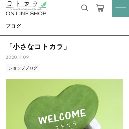
キーワード検索
ログイン / 会員登録
ブログ
すべて
お気に入り
「小さなコトカラ」
こだわり検索
スキンケア・石鹸
2020.11.09
親カテゴリ
ショップブログ
HINOKI（土佐ヒノキ）シリーズ
すべての商品
スキンケア・石鹸
サステナブル歯ブラシ・歯磨き粉
子カテゴリ
HINOKI（土佐ヒノキ）シリーズ
洗剤・食器用石鹸
サステナブル歯ブラシ・歯磨き粉
価格帯
タオル/ハンカチ
洗剤・食器用石鹸
～