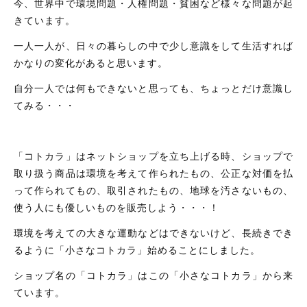
今、世界中で環境問題・人権問題・貧困など様々な問題が起
ギフトラッピング
新着商品
きています。
一人一人が、日々の暮らしの中で少し意識をして生活すれば
その他
セール
かなりの変化があると思います。
自分一人では何もできないと思っても、ちょっとだけ意識し
てみる・・・
コトカラについて
「コトカラ」はネットショップを立ち上げる時、ショップで
お知らせ
取り扱う商品は環境を考えて作られたもの、公正な対価を払
ブログ
って作られてもの、取引されたもの、地球を汚さないもの、
使う人にも優しいものを販売しよう・・・！
ご利用ガイド
環境を考えての大きな運動などはできないけど、長続きでき
お問い合わせ
るように「小さなコトカラ」始めることにしました。
ログイン
ショップ名の「コトカラ」はこの「小さなコトカラ」から来
ています。