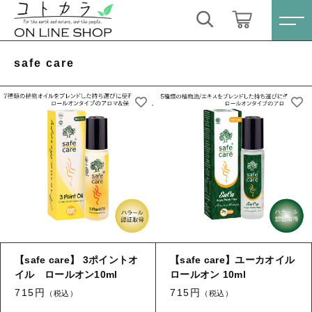
キーワード検索
ログイン / 会員登録
safe care
すべて
お気に入り
こだわり検索
スキンケア・石鹸
親カテゴリ
HINOKI（土佐ヒノキ）シリーズ
すべての商品
スキンケア・石鹸
サステナブル歯ブラシ・歯磨き粉
子カテゴリ
HINOKI（土佐ヒノキ）シリーズ
洗剤・食器用石鹸
【safe care】 3ポイントオ
【safe care】ユーカオイル
サステナブル歯ブラシ・歯磨き粉
イル ロールオン10ml
ロールオン 10ml
価格帯
タオル/ハンカチ
715円
715円
洗剤・食器用石鹸
（税込）
（税込）
～