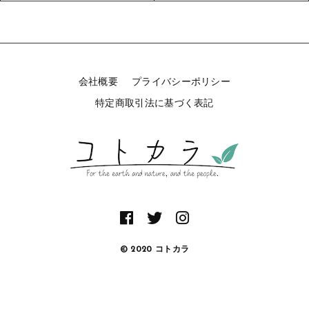
タオル/ハンカチ
国産［奥会津］かごバッグ
その他
国産［奥会津］かごバッグ
在庫あり
セール
カトラリー/食器
カトラリー/食器
会社概要
プライバシーポリシー
並び順
ソーラーランタン（クリーンエネルギー）
ソーラーランタン（クリーンエネルギー）
特定商取引法に基づく表記
ファッション
ファッション
布ナプキン
布ナプキン
雑貨
ラリーキルト
雑貨
キリム
ラリーキルト
© 2020 コトカラ
ギフトラッピング
キリム
その他