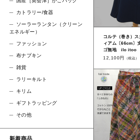
国産［奥会津］かごバッグ
カトラリー/食器
並び順
ソーラーランタン（クリーン
エネルギー）
コルテ（巻き）ス
ィアム〔66cm〕
ファッション
ゴ無地 ilo ito
布ナプキン
12,100円
（税込）
雑貨
ラリーキルト
キリム
ギフトラッピング
その他
新着商品