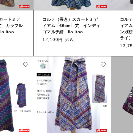
カートミデ
コルテ（巻き）スカートミデ
コルテ
丈 カラフル
ィアム〔66cm〕丈 インディ
ィアム
o itoo
ゴマルチ絣 ilo itoo
ンガ絣
ライ〕i
12,100円
（税込）
13,7