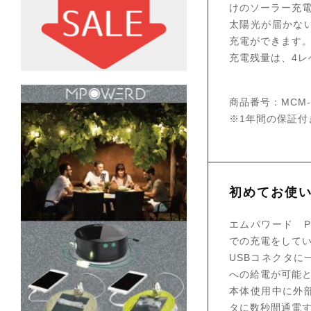
けのソーラー充電
太陽光が届かな
充電ができます
充電残量は、4レ
商品番号：MCM-0
※1年間の保証付
初めてお使
エムパワード P
での充電をして
USBコネクタ
への給電が可能
本体使用中に外
タに数秒間通電