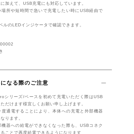
に加えて、USB充電にも対応しています。
い場所や短時間で急いで充電したい時にUSB経由で
。
ベルのLEDインジケータで確認できます。
0002
き
いになる際のご注意
roシリーズ/ベースを初めて充電いただく際はUSB
いただけます様宜しくお願い申し上げます。
に一度通電することにより、本体への充電と外部機器
となります。
部機器への給電ができなくなった際も、USBコネク
することで再度給電できるようになります