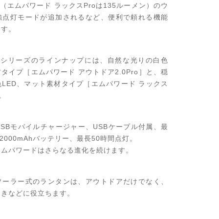
ン（エムパワード ラックスProは135ルーメン）のウ
強点灯モードが追加されるなど、便利で頼れる機能
ます。
roシリーズのラインナップには、自然な光りの白色
材タイプ［エムパワード アウトドア2.0Pro］と、穏
LED、マット素材タイプ［エムパワード ラックス
。
USBモバイルチャージャー、USBケーブル付属、最
2000mAhバッテリー、最長50時間点灯。
エムパワードはさらなる進化を続けます。
ソーラー式のランタンは、アウトドアだけでなく、
ときなどに役立ちます。