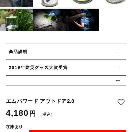
タオル/ハンカチ
国産［奥会津］かごバッグ
その他
国産［奥会津］かごバッグ
在庫あり
セール
カトラリー/食器
カトラリー/食器
並び順
ソーラーランタン（クリーンエネルギー）
ソーラーランタン（クリーンエネルギー）
ファッション
商品説明
ファッション
布ナプキン
2019年防災グッズ大賞受賞
布ナプキン
雑貨
ラリーキルト
雑貨
キリム
エムパワード アウトドア2.0
ラリーキルト
ギフトラッピング
4,180
円
（税込）
キリム
その他
在庫あり