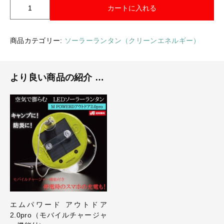
エ
ギフトラッピング
カートに入れる
新着商品
ム
パ
その他
ワ
商品カテゴリー:
ソーラーランタン（クリーンエネルギー）
セール
ー
ド
ア
より良い商品の紹介 …
ウ
ト
コトカラについて
ド
ア
お知らせ
2
.
ブログ
0
個
ご利用ガイド
お問い合わせ
ログイン
エムパワード アウトドア
2.0pro（モバイルチャージャ