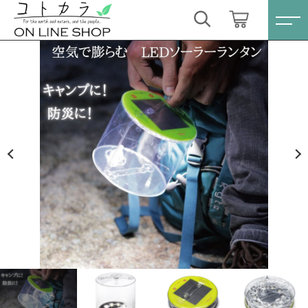
カートに商品を追加しました
キーワード検索
ログイン / 会員登録
エムパワード アウトドア2.0
すべて
お気に入り
数量
こだわり検索
スキンケア・石鹸
4,180円
（税込）
親カテゴリ
HINOKI（土佐ヒノキ）シリーズ
すべての商品
スキンケア・石鹸
サステナブル歯ブラシ・歯磨き粉
ショッピングを続ける
子カテゴリ
HINOKI（土佐ヒノキ）シリーズ
洗剤・食器用石鹸
サステナブル歯ブラシ・歯磨き粉
カートを確認する
価格帯
タオル/ハンカチ
洗剤・食器用石鹸
～