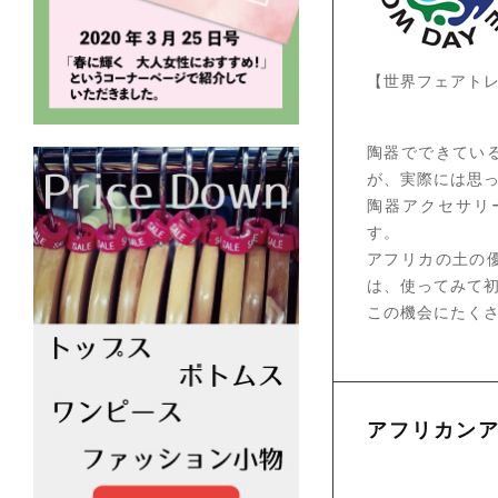
【世界フェアト
陶器でできてい
が、実際には思
陶器アクセサリ
す。
アフリカの土の
は、使ってみて
この機会にたくさ
アフリカンア