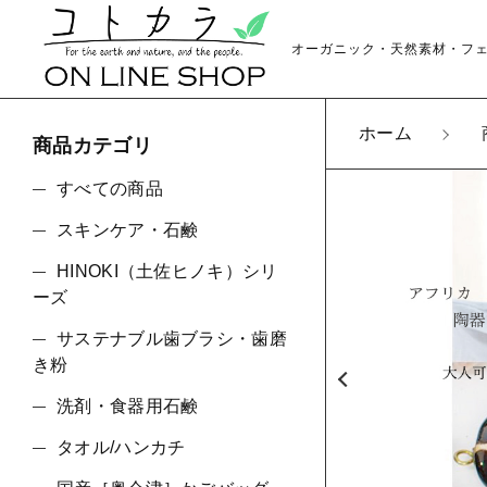
オーガニック・天然素材・フ
ホーム
商品カテゴリ
カートに商品を追
すべての商品
スキンケア・石鹸
HINOKI（土佐ヒノキ）シリ
Chu
親カテゴリ
ーズ
数量
サステナブル歯ブラシ・歯磨
き粉
洗剤・食器用石鹸
価格帯
タオル/ハンカチ
～