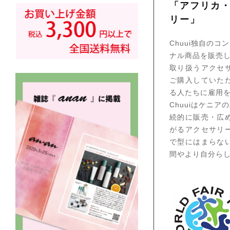
「アフリカ
リー」
Chuui独自の
ナル商品を販売
取り扱うアクセ
ご購入していた
る人たちに雇用
Chuuiはケニ
続的に販売・広
がるアクセサリ
で型にはまらな
間やより自分ら