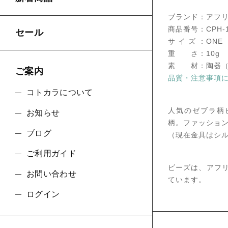
ブランド：アフリ
商品番号：CPH-1
セール
サ イ ズ ：ONE
重 さ：10g
素 材：陶器（
ご案内
品質・注意事項
コトカラについて
人気のゼブラ柄
お知らせ
柄。ファッショ
ブログ
（現在金具はシ
ご利用ガイド
ビーズは、アフ
お問い合わせ
ています。
ログイン