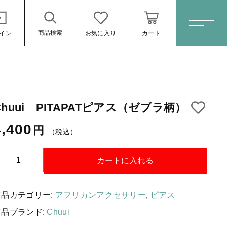
商品検索
イン
お気に入り
カート
ホーム
Chuui PITAPATピアス（ゼブラ柄）
すべての商品
4,400
円
スキンケア・石鹸
（税込）
4,400円
（税込）
HINOKI（土佐ヒノキ）シリーズ
カートに入れる
サステナブル歯ブラシ・歯磨き粉
洗剤・食器用石鹸
商品カテゴリー:
アフリカンアクセサリー
,
ピアス
タオル/ハンカチ
商品ブランド:
Chuui
ール