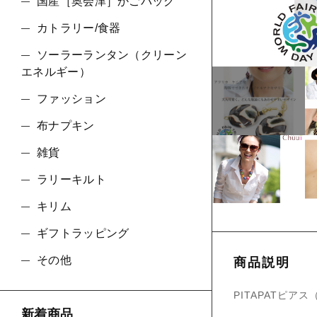
ショ
国産［奥会津］かごバッグ
カトラリー/食器
並び順
ソーラーランタン（クリーン
エネルギー）
ファッション
布ナプキン
雑貨
ラリーキルト
キリム
ギフトラッピング
その他
商品説明
PITAPATピア
新着商品