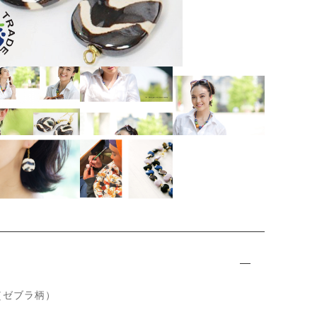
ッピングを続ける
カートを確認
P
I
T
A
P
A
T
ス（ゼブラ柄）