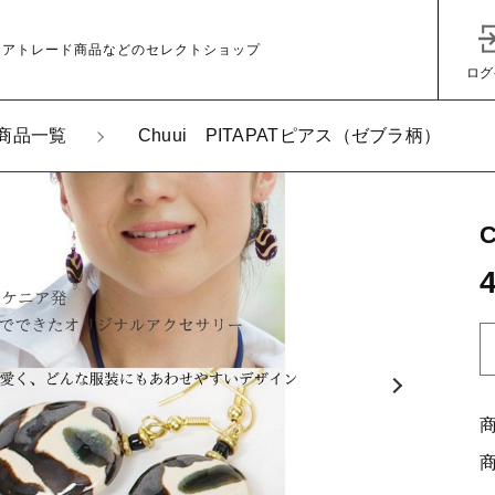
ェアトレード商品などのセレクトショップ
ログ
商品一覧
Chuui PITAPATピアス（ゼブラ柄）
加しました
ui PITAPATピアス（ゼブラ柄）
子カテゴリ
C
h
u
u
その他
i
在庫あり
セ