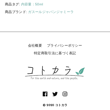
ル
商品タグ:
内容量：50ml
ガ
商品ブランド:
ガスールジャパンジャミーラ
ン
ラ
ベ
ン
ダ
ー
5
会社概要
プライバシーポリシー
0
特定商取引法に基づく表記
m
l
（
ラ
ベ
ン
ダ
ー
精
油
© 2020 コトカラ
配