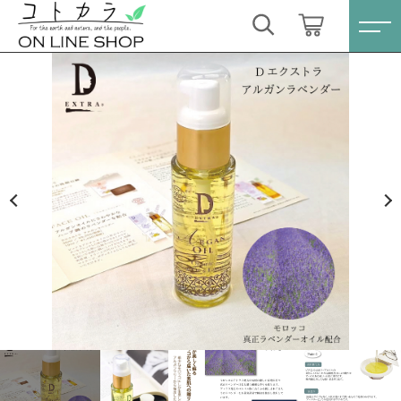
カートに商品を追加しました
キーワード検索
ログイン / 会員登録
Dエクストラ アルガンラベンダー 50ml （ラベン
すべて
ダー精油配合アルガンオイル）
お気に入り
数量
こだわり検索
スキンケア・石鹸
6,292円
（税込）
親カテゴリ
HINOKI（土佐ヒノキ）シリーズ
すべての商品
スキンケア・石鹸
サステナブル歯ブラシ・歯磨き粉
ショッピングを続ける
子カテゴリ
HINOKI（土佐ヒノキ）シリーズ
洗剤・食器用石鹸
サステナブル歯ブラシ・歯磨き粉
カートを確認する
価格帯
タオル/ハンカチ
洗剤・食器用石鹸
～