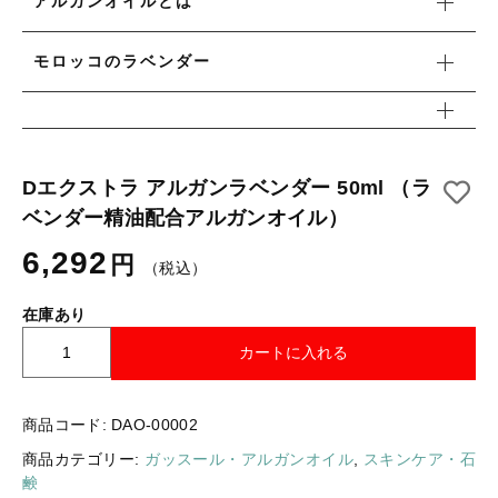
アルガンオイルとは
ギフトラッピング
新着商品
モロッコのラベンダー
その他
セール
Dエクストラ アルガンラベンダー 50ml （ラ
ベンダー精油配合アルガンオイル）
コトカラについて
6,292
円
お知らせ
（税込）
ブログ
在庫あり
D
ご利用ガイド
カートに入れる
エ
ク
お問い合わせ
ス
商品コード:
DAO-00002
ログイン
ト
商品カテゴリー:
ガッスール・アルガンオイル
,
スキンケア・石
ラ
鹸
ア