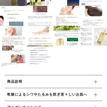
タオル/ハンカチ
国産［奥会津］かごバッグ
その他
国産［奥会津］かごバッグ
在庫あり
セール
カトラリー/食器
カトラリー/食器
並び順
ソーラーランタン（クリーンエネルギー）
ソーラーランタン（クリーンエネルギー）
ファッション
ファッション
布ナプキン
布ナプキン
雑貨
ラリーキルト
雑貨
キリム
商品説明
ラリーキルト
ギフトラッピング
乾燥によるシワやたるみを防ぎ若々しいお肌へ
キリム
その他