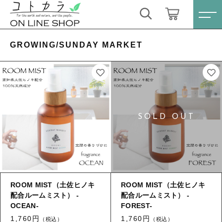
キーワード検索
ログイン / 会員登録
GROWING/SUNDAY MARKET
すべて
お気に入り
こだわり検索
スキンケア・石鹸
親カテゴリ
HINOKI（土佐ヒノキ）シリーズ
すべての商品
スキンケア・石鹸
サステナブル歯ブラシ・歯磨き粉
子カテゴリ
HINOKI（土佐ヒノキ）シリーズ
洗剤・食器用石鹸
ROOM MIST（土佐ヒノキ
ROOM MIST（土佐ヒノキ
サステナブル歯ブラシ・歯磨き粉
配合ルームミスト） -
配合ルームミスト） -
価格帯
OCEAN-
タオル/ハンカチ
FOREST-
洗剤・食器用石鹸
～
1,760円
1,760円
（税込）
（税込）