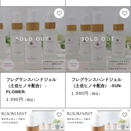
タオル/ハンカチ
国産［奥会津］かごバッグ
その他
国産［奥会津］かごバッグ
在庫あり
セール
カトラリー/食器
カトラリー/食器
並び順
ソーラーランタン（クリーンエネルギー）
ソーラーランタン（クリーンエネルギー）
ファッション
ファッション
布ナプキン
布ナプキン
雑貨
フレグランスハンドジェル
フレグランスハンドジェル
（土佐ヒノキ配合） -
ラリーキルト
（土佐ヒノキ配合） -SUN-
雑貨
FLOWER-
1,980円
（税込）
キリム
1,980円
（税込）
ラリーキルト
ギフトラッピング
キリム
その他