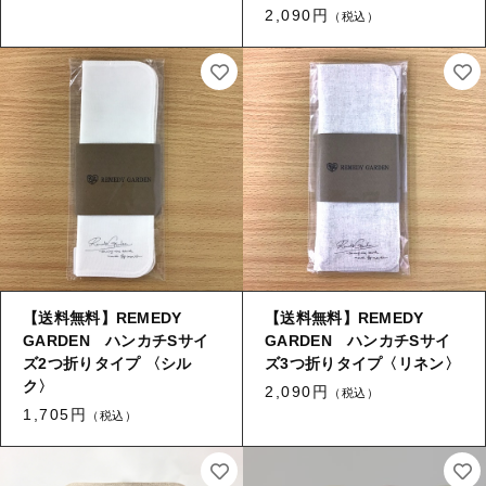
タオル/ハンカチ
2,090円
（税込）
国産［奥会津］かごバッグ
その他
国産［奥会津］かごバッグ
在庫あり
セール
カトラリー/食器
カトラリー/食器
並び順
ソーラーランタン（クリーンエネルギー）
ソーラーランタン（クリーンエネルギー）
ファッション
ファッション
布ナプキン
布ナプキン
雑貨
【送料無料】REMEDY
ラリーキルト
【送料無料】REMEDY
雑貨
GARDEN ハンカチSサイ
GARDEN ハンカチSサイ
キリム
ズ2つ折りタイプ 〈シル
ズ3つ折りタイプ〈リネン〉
ラリーキルト
ク〉
2,090円
（税込）
ギフトラッピング
1,705円
（税込）
キリム
その他