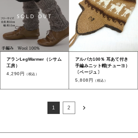
アランLegWarmer（シサム
アルパカ100％ 耳あて付き
工房）
手編みニット帽(チューヨ）
〔ベージュ〕
4,290円
（税込）
5,808円
（税込）
1
2