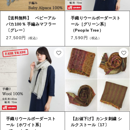
タオル/ハンカチ
国産［奥会津］かごバッグ
その他
国産［奥会津］かごバッグ
【送料無料】 ベビーアル
手織りウールボーダースト
在庫あり
セール
カトラリー/食器
パカ100％ 手編みマフラー
ール［グリーン系］
カトラリー/食器
〔グレー〕
（People Tree）
並び順
27,500円
7,590円
ソーラーランタン（クリーンエネルギー）
ソーラーランタン（クリーンエネルギー）
（税込）
（税込）
ファッション
ファッション
布ナプキン
布ナプキン
雑貨
ラリーキルト
雑貨
キリム
ラリーキルト
ギフトラッピング
キリム
手織りウールボーダースト
【お値下げ】カンタ刺繍 シ
その他
ール［ホワイト系］
ルクストール〔17〕