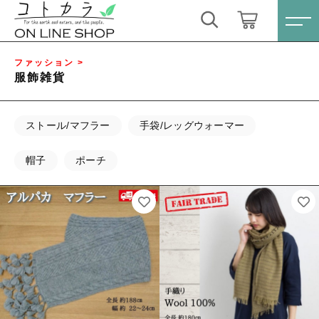
キーワード検索
ログイン / 会員登録
ファッション >
服飾雑貨
すべて
お気に入り
ストール/マフラー
手袋/レッグウォーマー
こだわり検索
スキンケア・石鹸
帽子
ポーチ
親カテゴリ
HINOKI（土佐ヒノキ）シリーズ
すべての商品
スキンケア・石鹸
サステナブル歯ブラシ・歯磨き粉
子カテゴリ
HINOKI（土佐ヒノキ）シリーズ
洗剤・食器用石鹸
サステナブル歯ブラシ・歯磨き粉
価格帯
タオル/ハンカチ
洗剤・食器用石鹸
～