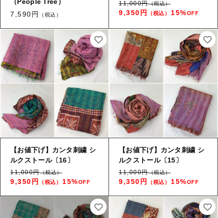
（People Tree）
11,000円
（税込）
ギフトラッピング
新着商品
9,350円
15%
7,590円
（税込）
OFF
（税込）
その他
セール
コトカラについて
お知らせ
ブログ
【お値下げ】カンタ刺繍 シ
【お値下げ】カンタ刺繍 シ
ご利用ガイド
ルクストール〔16〕
ルクストール〔15〕
11,000円
11,000円
（税込）
（税込）
お問い合わせ
9,350円
15%
9,350円
15%
（税込）
OFF
（税込）
OFF
ログイン