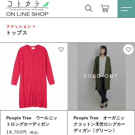
キーワード検索
ログイン / 会員登録
ファッション >
トップス
すべて
お気に入り
こだわり検索
スキンケア・石鹸
親カテゴリ
HINOKI（土佐ヒノキ）シリーズ
すべての商品
スキンケア・石鹸
サステナブル歯ブラシ・歯磨き粉
子カテゴリ
HINOKI（土佐ヒノキ）シリーズ
洗剤・食器用石鹸
サステナブル歯ブラシ・歯磨き粉
People Tree ウールニッ
People Tree オーガニッ
価格帯
トロングカーディガン
クコットン天竺ロングカー
タオル/ハンカチ
洗剤・食器用石鹸
ディガン〔グリーン〕
18,700円
～
（税込）