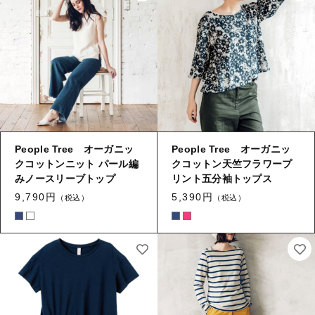
ギフトラッピング
新着商品
その他
セール
コトカラについて
People Tree オーガニッ
People Tree オーガニッ
クコットンニット パール編
クコットン天竺フラワープ
お知らせ
みノースリーブトップ
リント五分袖トップス
ブログ
9,790円
5,390円
（税込）
（税込）
ご利用ガイド
お問い合わせ
ログイン