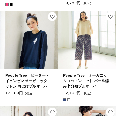
10,780円
タオル/ハンカチ
（税込）
国産［奥会津］かごバッグ
その他
国産［奥会津］かごバッグ
在庫あり
セール
カトラリー/食器
カトラリー/食器
並び順
ソーラーランタン（クリーンエネルギー）
ソーラーランタン（クリーンエネルギー）
ファッション
ファッション
布ナプキン
布ナプキン
雑貨
People Tree ピーター・
People Tree オーガニッ
ラリーキルト
雑貨
イェンセン オーガニックコ
クコットンニット パール編
ットン おばけプルオーバー
キリム
み七分袖プルオーバー
ラリーキルト
12,100円
12,100円
（税込）
（税込）
ギフトラッピング
キリム
その他